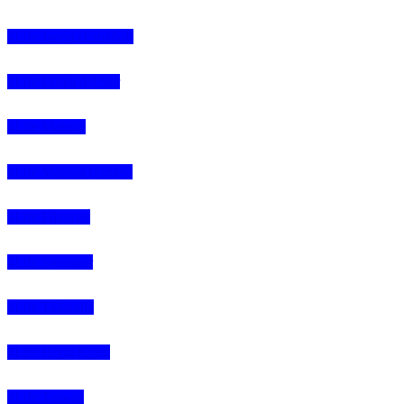
4Life Japón (Español)
4Life Corea del Sur
4Life Malasia
4Life Malasia (Inglés)
4Life Filipinas
4Life Singapur
4Life Tailandia
4Life Hong Kong
4Life Taiwán