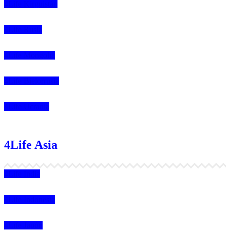
4Life Kirguistán
4Life Rusia
4Life Mongolia
4Life Bielorrusia
4Life Ucrania
4Life Asia
4Life India
4Life Indonesia
4Life Japón