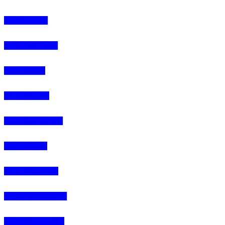
4Life Croacia
4Life Dinamarca
4Life Irlanda
4Life Lituania
4Life Paises Bajos
4Life Polonia
4Life Eslovaquia
4Life Suiza (Inglés)
4Life Reino Unido