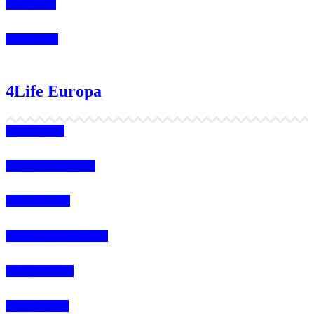
4Life Chile
4Life Brasil
4Life Europa
4Life España
4Life Bélgica Ingles
4Life Bulgaria
4Life República Checa
4Life Finlandia
4Life Hungria