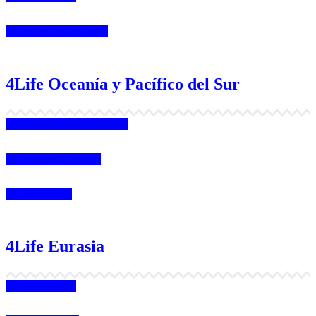
4Life Irlanda del Norte
4Life Oceanía y Pacífico del Sur
4Life Papúa Nueva Guinea
4Life Nueva Zelanda
4Life Australia
4Life Eurasia
4Life Kazajstán