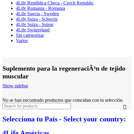
4Life República Checa - Czech Republic
4Life Rumania - Romania
4Life Suecia - Sweden
4Life Suiza - Schweiz
4Life Suiza - Suisse
4Life Switzerland
Sin categorizar
Varios
Suplemento para la regeneraciÃ³n de tejido
muscular
Show sidebar
No se han encontrado productos que coincidan con tu selección.
Selecciona tu País - Select your country:
4Life Américas