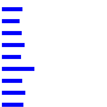
4Life Letonia
4Life Malta
4Life Austria
4Life Rumania
4Life Suecia
4Life Suiza (Francés)
4Life Francia
4Life Alemania
4Life Andorra