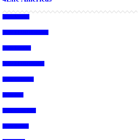
4Life México
4Life EEUU (Español)
4Life Ecuador
4Life EEUU (Inglés)
4Life Colombia
4Life Perú
4Life Costa Rica
4Life Bolivia