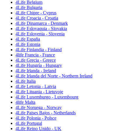
4Life Belgium
4Life Bulgaria
4Life Chipre - Cyprus
4Life Croacia - Croatia
4Life Dinamarca - Denmark
4Life Eslovaquia - Slovakia
4Life Eslovenia - Slovenia
4Life España
4Life Estonia
4Life Finlandia - Finland
4life Francia - France
4Life Grecia - Greece
4Life Hungría - Hungary
4Life Irlanda - Ireland
4Life Irlanda del Norte - Northern Ireland
4Life Italia
4Life Letonia - Latvia
4Life Lituania - Lietuvoje
4Life Luxemburgo - Luxembourg
4life Malta
4Life Noruega - Norway
4Life Paises Bajos - Netherlands
4Life Polonia - Polsce
4Life Portugal
4Life Reino Unido - UK