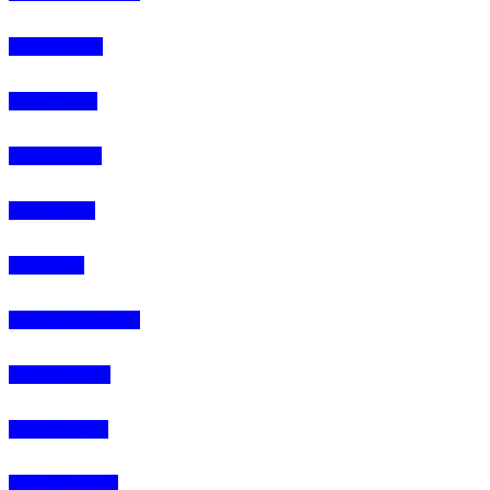
4Life Bélgica
4Life Chipre
4Life Estonia
4Life Crecia
4Life Italia
4Life Luxemburgo
4Life Noruega
4Life Portugal
4Life Eslovenia