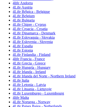
4life Andorra
4Life Austria
4Life Bélgica - Belgique
4Life Belgium
4Life Bulgaria
4Life Chipre - Cyprus
4Life Croacia - Croatia
4Life Dinamarca - Denmark
4Life Eslovaquia - Slovakia
4Life Eslovenia - Slovenia
4Life España
4Life Estonia
4Life Finlandia - Finland
4life Francia - France
4Life Grecia - Greece
4Life Hungría - Hungary
4Life Irlanda - Ireland
4Life Irlanda del Norte - Northern Ireland
4Life Italia
4Life Letonia - Latvia
4Life Lituania - Lietuvoje
4Life Luxemburgo - Luxembourg
4life Malta
4Life Noruega - Norway
4Life Paises Bajos - Netherlands