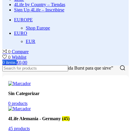
4Life by Country – Tiendas
Sign Up 4Life – Inscribirse
EUROPE
Shop Europe
EURO
EUR
0
Compare
0
Wishlist
0
items
€
0,00
Inicio
Productos etiquetados “RioVida Burst para que sirve”
Sin Categorizar
0 products
4Life Alemania - Germany
(45)
45 products