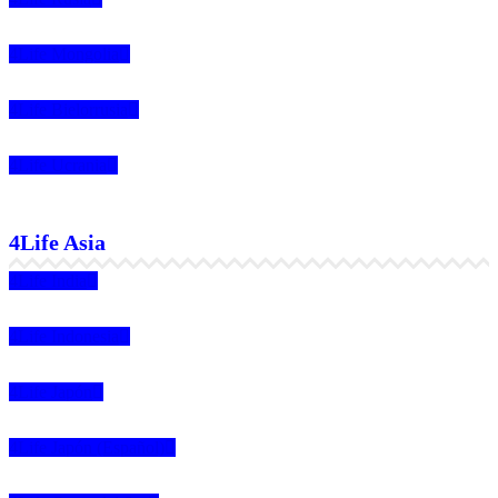
4Life Mongolia
4Life Bielorrusia
4Life Ucrania
4Life Asia
4Life India
4Life Indonesia
4Life Japón
4Life Japón (Español)