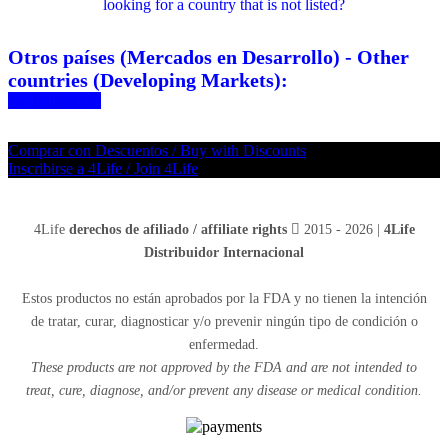
looking for a country that is not listed?
Otros países (Mercados en Desarrollo) - Other
countries (Developing Markets):
No Enlistado
Comprar con Descuentos / Buy with Discounts
Inscribirse a 4Life / Join 4Life
4Life
derechos de afiliado / affiliate rights
2015 - 2026 |
4Life
Distribuidor Internacional
Estos productos no están aprobados por la FDA y no tienen la intención
de tratar, curar, diagnosticar y/o prevenir ningún tipo de condición o
enfermedad.
These products are not approved by the FDA and are not intended to
treat, cure, diagnose, and/or prevent any disease or medical condition.