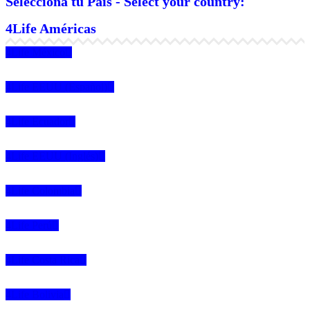
Selecciona tu País - Select your country:
4Life Américas
4Life México
4Life EEUU (Español)
4Life Ecuador
4Life EEUU (Inglés)
4Life Colombia
4Life Perú
4Life Costa Rica
4Life Bolivia