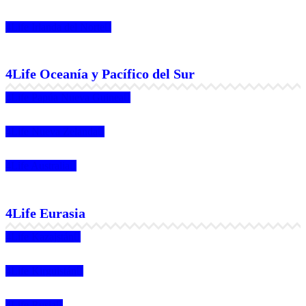
4Life Irlanda del Norte
4Life Oceanía y Pacífico del Sur
4Life Papúa Nueva Guinea
4Life Nueva Zelanda
4Life Australia
4Life Eurasia
4Life Kazajstán
4Life Kirguistán
4Life Rusia