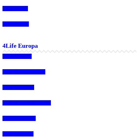
4Life Chile
4Life Brasil
4Life Europa
4Life España
4Life Bélgica Ingles
4Life Bulgaria
4Life República Checa
4Life Finlandia
4Life Hungria