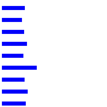
4Life Letonia
4Life Malta
4Life Austria
4Life Rumania
4Life Suecia
4Life Suiza (Francés)
4Life Francia
4Life Alemania
4Life Andorra