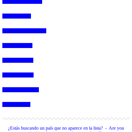
4Life Corea del Sur
4Life Malasia
4Life Malasia (Inglés)
4Life Filipinas
4Life Singapur
4Life Tailandia
4Life Hong Kong
4Life Taiwán
¿Estás buscando un país que no aparece en la lista? - Are you