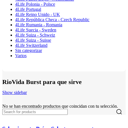
4Life Polonia - Polsce
4Life Portugal
4Life Reino Unido - UK
4Life República Checa - Czech Republic
4Life Rumania - Romania
4Life Suecia - Sweden
4Life Suiza - Schweiz
4Life Suiza - Suisse
4Life Switzerland
Sin categorizar
Varios
RioVida Burst para que sirve
Show sidebar
No se han encontrado productos que coincidan con tu selección.