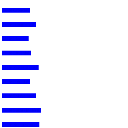
4Life Croacia
4Life Dinamarca
4Life Irlanda
4Life Lituania
4Life Paises Bajos
4Life Polonia
4Life Eslovaquia
4Life Suiza (Inglés)
4Life Reino Unido