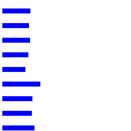
4Life Bélgica
4Life Chipre
4Life Estonia
4Life Crecia
4Life Italia
4Life Luxemburgo
4Life Noruega
4Life Portugal
4Life Eslovenia