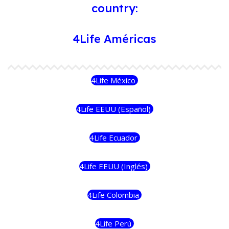
country:
4Life Américas
4Life México
4Life EEUU (Español)
4Life Ecuador
4Life EEUU (Inglés)
4Life Colombia
4Life Perú