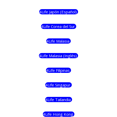
4Life Japón (Español)
4Life Corea del Sur
4Life Malasia
4Life Malasia (Inglés)
4Life Filipinas
4Life Singapur
4Life Tailandia
4Life Hong Kong