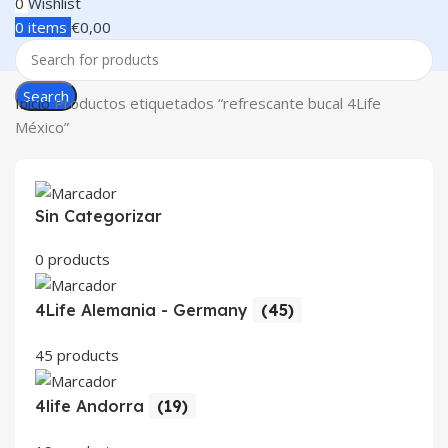
0
Wishlist
0
items
€
0,00
Search
Inicio
Productos etiquetados “refrescante bucal 4Life
México”
Sin Categorizar
0 products
4Life Alemania - Germany
(45)
45 products
4life Andorra
(19)