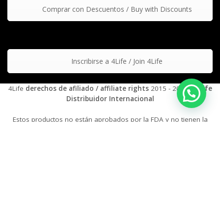
Comprar con Descuentos / Buy with Discounts
Inscribirse a 4Life / Join 4Life
4Life
derechos de afiliado / affiliate rights
2015 - 2026 |
4Life
Distribuidor Internacional
Estos productos no están aprobados por la FDA y no tienen la
intención de tratar, curar, diagnosticar y/o prevenir ningún tipo
de condición o enfermedad.
These products are not approved by the FDA and are not
intended to treat, cure, diagnose, and/or prevent any disease
or medical condition.
Filters
0
Compare
0
Wishlist