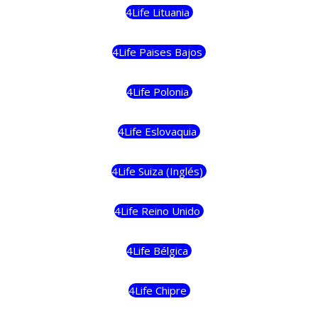
4Life Lituania
4Life Paises Bajos
4Life Polonia
4Life Eslovaquia
4Life Suiza (Inglés)
4Life Reino Unido
4Life Bélgica
4Life Chipre