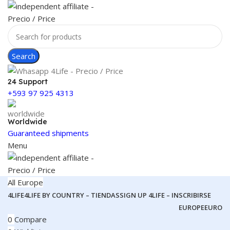
Search
24 Support
+593 97 925 4313
Worldwide
Guaranteed shipments
Menu
All Europe
4LIFE
4LIFE BY COUNTRY – TIENDAS
SIGN UP 4LIFE – INSCRIBIRSE
EUROPE
EURO
0
Compare