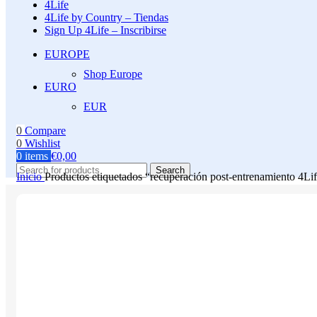
4Life
4Life by Country – Tiendas
Sign Up 4Life – Inscribirse
EUROPE
Shop Europe
EURO
EUR
0
Compare
0
Wishlist
0
items
€
0,00
Search
Inicio
Productos etiquetados “recuperación post-entrenamiento 4Li