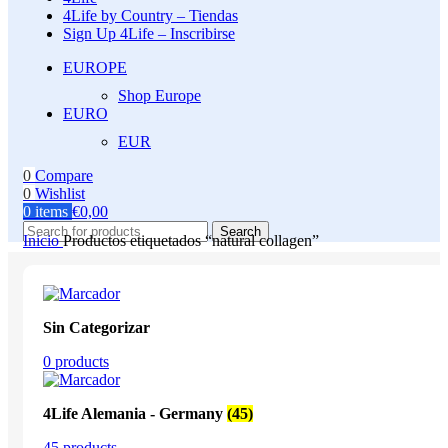
4Life by Country – Tiendas
Sign Up 4Life – Inscribirse
EUROPE
Shop Europe
EURO
EUR
0
Compare
0
Wishlist
0
items
€
0,00
Search
Inicio
Productos etiquetados “natural collagen”
Sin Categorizar
0 products
4Life Alemania - Germany
(45)
45 products