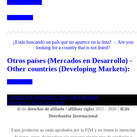
4Life Hong Kong
4Life Taiwán
¿Estás buscando un país que no aparece en la lista? - Are you
looking for a country that is not listed?
Otros países (Mercados en Desarrollo) -
Other countries (Developing Markets):
No Enlistado
Comprar con Descuentos / Buy with Discounts
Inscribirse a 4Life / Join 4Life
4Life
derechos de afiliado / affiliate rights
2015 - 2026 |
4Life
Distribuidor Internacional
Estos productos no están aprobados por la FDA y no tienen la intención
de tratar, curar, diagnosticar y/o prevenir ningún tipo de condición o