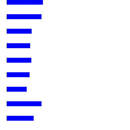
4Life Suiza (Inglés)
4Life Reino Unido
4Life Bélgica
4Life Chipre
4Life Estonia
4Life Crecia
4Life Italia
4Life Luxemburgo
4Life Noruega