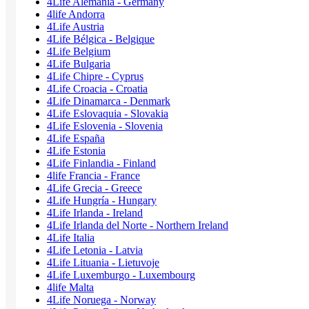
4Life Alemania - Germany
4life Andorra
4Life Austria
4Life Bélgica - Belgique
4Life Belgium
4Life Bulgaria
4Life Chipre - Cyprus
4Life Croacia - Croatia
4Life Dinamarca - Denmark
4Life Eslovaquia - Slovakia
4Life Eslovenia - Slovenia
4Life España
4Life Estonia
4Life Finlandia - Finland
4life Francia - France
4Life Grecia - Greece
4Life Hungría - Hungary
4Life Irlanda - Ireland
4Life Irlanda del Norte - Northern Ireland
4Life Italia
4Life Letonia - Latvia
4Life Lituania - Lietuvoje
4Life Luxemburgo - Luxembourg
4life Malta
4Life Noruega - Norway