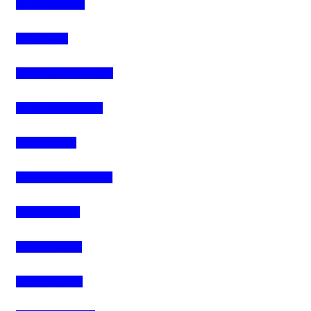
4Life Indonesia
4Life Japón
4Life Japón (Español)
4Life Corea del Sur
4Life Malasia
4Life Malasia (Inglés)
4Life Filipinas
4Life Singapur
4Life Tailandia