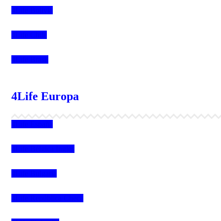
4Life Bolivia
4Life Chile
4Life Brasil
4Life Europa
4Life España
4Life Bélgica Ingles
4Life Bulgaria
4Life República Checa