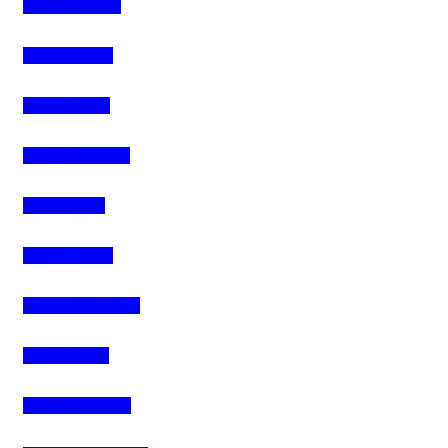
4Life Alemania
4Life Andorra
4Life Croacia
4Life Dinamarca
4Life Irlanda
4Life Lituania
4Life Paises Bajos
4Life Polonia
4Life Eslovaquia