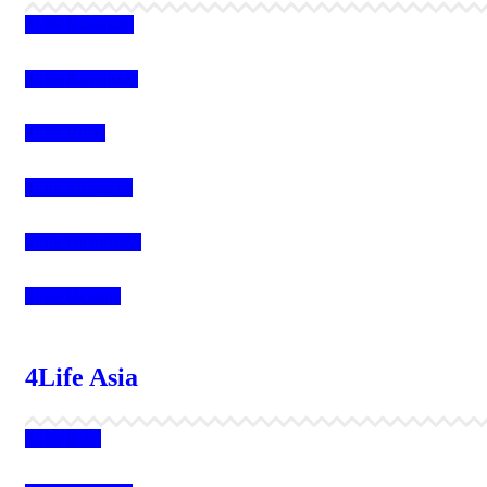
4Life Kazajstán
4Life Kirguistán
4Life Rusia
4Life Mongolia
4Life Bielorrusia
4Life Ucrania
4Life Asia
4Life India