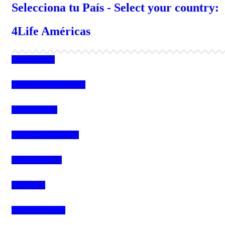
Selecciona tu País - Select your country:
4Life Américas
4Life México
4Life EEUU (Español)
4Life Ecuador
4Life EEUU (Inglés)
4Life Colombia
4Life Perú
4Life Costa Rica