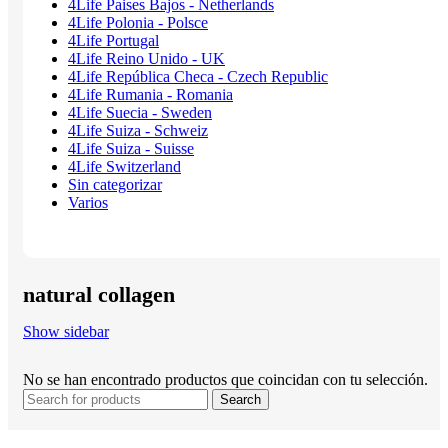
4Life Paises Bajos - Netherlands
4Life Polonia - Polsce
4Life Portugal
4Life Reino Unido - UK
4Life República Checa - Czech Republic
4Life Rumania - Romania
4Life Suecia - Sweden
4Life Suiza - Schweiz
4Life Suiza - Suisse
4Life Switzerland
Sin categorizar
Varios
natural collagen
Show sidebar
No se han encontrado productos que coincidan con tu selección.
Search