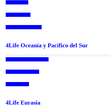
4Life Portugal
4Life Eslovenia
4Life Irlanda del Norte
4Life Oceanía y Pacífico del Sur
4Life Papúa Nueva Guinea
4Life Nueva Zelanda
4Life Australia
4Life Eurasia