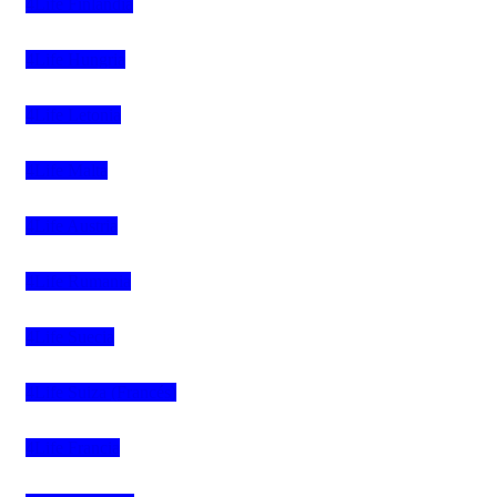
4Life Finlandia
4Life Hungria
4Life Letonia
4Life Malta
4Life Austria
4Life Rumania
4Life Suecia
4Life Suiza (Francés)
4Life Francia