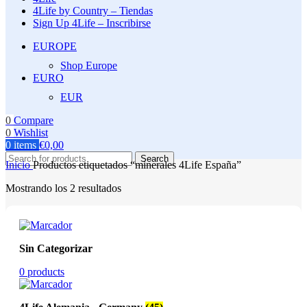
4Life by Country – Tiendas
Sign Up 4Life – Inscribirse
EUROPE
Shop Europe
EURO
EUR
0
Compare
0
Wishlist
0
items
€
0,00
Search
Inicio
Productos etiquetados “minerales 4Life España”
Mostrando los 2 resultados
Sin Categorizar
0 products