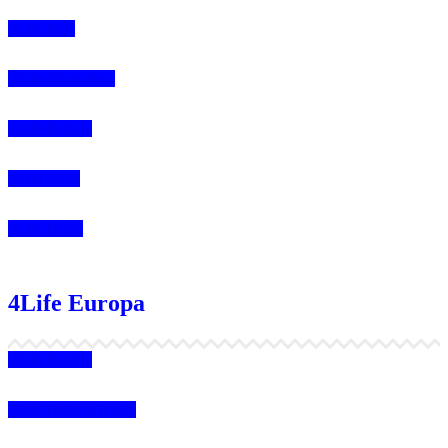
4Life Perú
4Life Costa Rica
4Life Bolivia
4Life Chile
4Life Brasil
4Life Europa
4Life España
4Life Bélgica Ingles