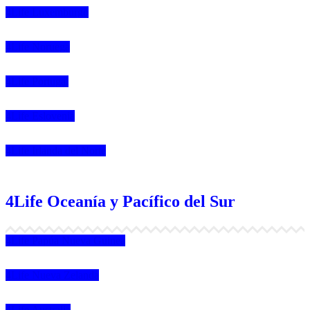
4Life Luxemburgo
4Life Noruega
4Life Portugal
4Life Eslovenia
4Life Irlanda del Norte
4Life Oceanía y Pacífico del Sur
4Life Papúa Nueva Guinea
4Life Nueva Zelanda
4Life Australia