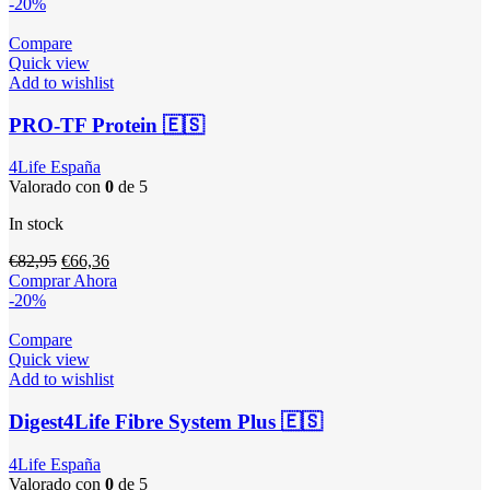
-20%
Compare
Quick view
Add to wishlist
PRO-TF Protein 🇪🇸
4Life España
Valorado con
0
de 5
In stock
El
El
€
82,95
€
66,36
precio
precio
Comprar Ahora
original
actual
-20%
era:
es:
€82,95.
€66,36.
Compare
Quick view
Add to wishlist
Digest4Life Fibre System Plus 🇪🇸
4Life España
Valorado con
0
de 5