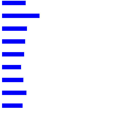
4Life Bulgaria
4Life República Checa
4Life Finlandia
4Life Hungria
4Life Letonia
4Life Malta
4Life Austria
4Life Rumania
4Life Suecia