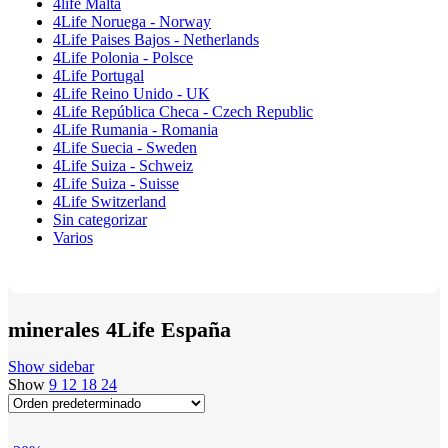
4life Malta
4Life Noruega - Norway
4Life Paises Bajos - Netherlands
4Life Polonia - Polsce
4Life Portugal
4Life Reino Unido - UK
4Life República Checa - Czech Republic
4Life Rumania - Romania
4Life Suecia - Sweden
4Life Suiza - Schweiz
4Life Suiza - Suisse
4Life Switzerland
Sin categorizar
Varios
minerales 4Life España
Show sidebar
Show
9
12
18
24