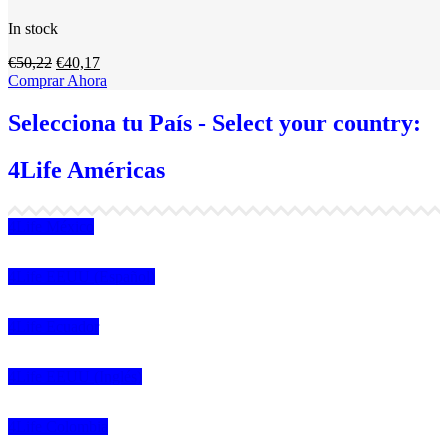
In stock
El
El
€
50,22
€
40,17
precio
precio
Comprar Ahora
original
actual
era:
es:
Selecciona tu País - Select your country:
€50,22.
€40,17.
4Life Américas
4Life México
4Life EEUU (Español)
4Life Ecuador
4Life EEUU (Inglés)
4Life Colombia