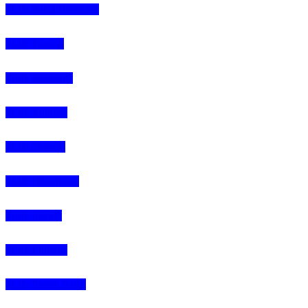
4Life Suiza (Francés)
4Life Francia
4Life Alemania
4Life Andorra
4Life Croacia
4Life Dinamarca
4Life Irlanda
4Life Lituania
4Life Paises Bajos