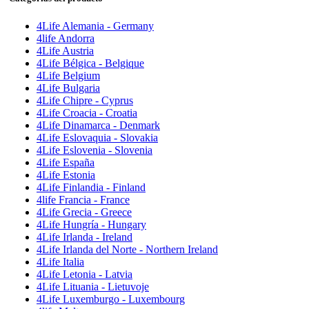
4Life Alemania - Germany
4life Andorra
4Life Austria
4Life Bélgica - Belgique
4Life Belgium
4Life Bulgaria
4Life Chipre - Cyprus
4Life Croacia - Croatia
4Life Dinamarca - Denmark
4Life Eslovaquia - Slovakia
4Life Eslovenia - Slovenia
4Life España
4Life Estonia
4Life Finlandia - Finland
4life Francia - France
4Life Grecia - Greece
4Life Hungría - Hungary
4Life Irlanda - Ireland
4Life Irlanda del Norte - Northern Ireland
4Life Italia
4Life Letonia - Latvia
4Life Lituania - Lietuvoje
4Life Luxemburgo - Luxembourg