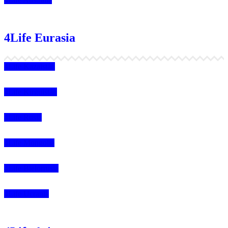
4Life Eurasia
4Life Kazajstán
4Life Kirguistán
4Life Rusia
4Life Mongolia
4Life Bielorrusia
4Life Ucrania