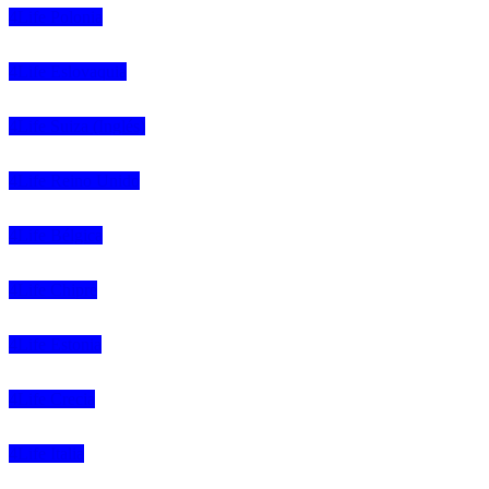
4Life Polonia
4Life Eslovaquia
4Life Suiza (Inglés)
4Life Reino Unido
4Life Bélgica
4Life Chipre
4Life Estonia
4Life Crecia
4Life Italia