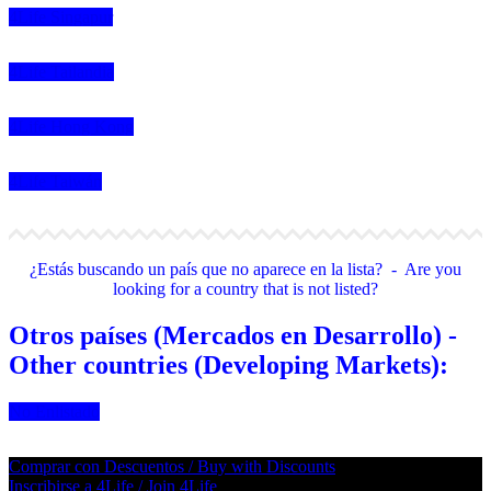
4Life Singapur
4Life Tailandia
4Life Hong Kong
4Life Taiwán
¿Estás buscando un país que no aparece en la lista? - Are you
looking for a country that is not listed?
Otros países (Mercados en Desarrollo) -
Other countries (Developing Markets):
No Enlistado
Comprar con Descuentos / Buy with Discounts
Inscribirse a 4Life / Join 4Life