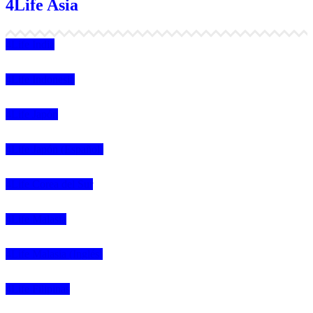
4Life Asia
4Life India
4Life Indonesia
4Life Japón
4Life Japón (Español)
4Life Corea del Sur
4Life Malasia
4Life Malasia (Inglés)
4Life Filipinas