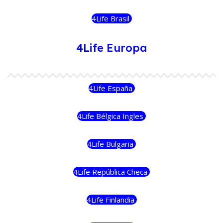
4Life Brasil
4Life Europa
4Life España
4Life Bélgica Ingles
4Life Bulgaria
4Life República Checa
4Life Finlandia