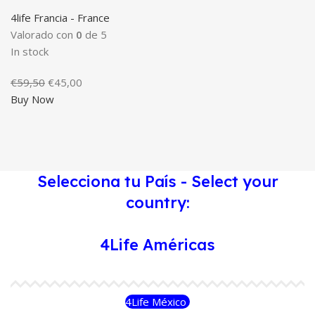
4life Francia - France
Valorado con
0
de 5
In stock
El
El
€
59,50
€
45,00
precio
precio
Buy Now
original
actual
era:
es:
€59,50.
€45,00.
Selecciona tu País - Select your
country:
4Life Américas
4Life México