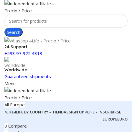
Search
24 Support
+593 97 925 4313
Worldwide
Guaranteed shipments
Menu
All Europe
4LIFE
4LIFE BY COUNTRY – TIENDAS
SIGN UP 4LIFE – INSCRIBIRSE
EUROPE
EURO
0
Compare