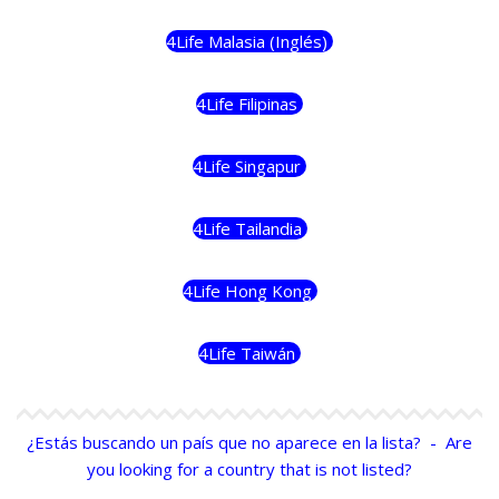
4Life Malasia (Inglés)
4Life Filipinas
4Life Singapur
4Life Tailandia
4Life Hong Kong
4Life Taiwán
¿Estás buscando un país que no aparece en la lista? - Are
you looking for a country that is not listed?