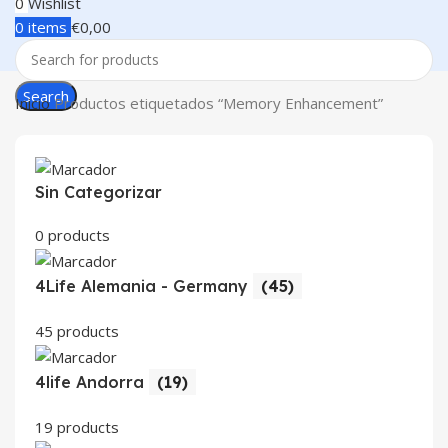
0
Wishlist
0
items
€
0,00
Search
Inicio
Productos etiquetados “Memory Enhancement”
Sin Categorizar
0 products
4Life Alemania - Germany
(45)
45 products
4life Andorra
(19)
19 products