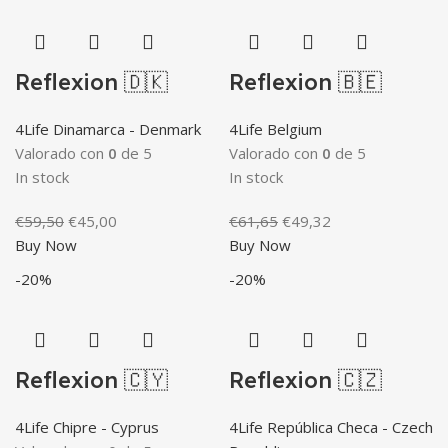
Reflexion 🇩🇰
Reflexion 🇧🇪
4Life Dinamarca - Denmark
4Life Belgium
Valorado con
0
de 5
Valorado con
0
de 5
In stock
In stock
El
El
El
El
€
59,50
€
45,00
€
61,65
€
49,32
precio
precio
precio
precio
Buy Now
Buy Now
original
actual
original
actual
-20%
-20%
era:
es:
era:
es:
€59,50.
€45,00.
€61,65.
€49,32.
Reflexion 🇨🇾
Reflexion 🇨🇿
4Life Chipre - Cyprus
4Life República Checa - Czech