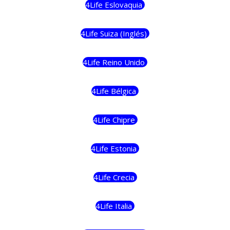
4Life Eslovaquia
4Life Suiza (Inglés)
4Life Reino Unido
4Life Bélgica
4Life Chipre
4Life Estonia
4Life Crecia
4Life Italia