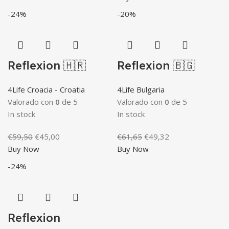
era:
es:
original
actual
-24%
-20%
€67,82.
€54,25.
era:
es:
€59,50.
€45,00.
Reflexion 🇭🇷
Reflexion 🇧🇬
4Life Croacia - Croatia
4Life Bulgaria
Valorado con
0
de 5
Valorado con
0
de 5
In stock
In stock
El
El
El
El
€
59,50
€
45,00
€
61,65
€
49,32
precio
precio
precio
precio
Buy Now
Buy Now
original
actual
original
actual
-24%
era:
es:
era:
es:
€59,50.
€45,00.
€61,65.
€49,32.
Reflexion