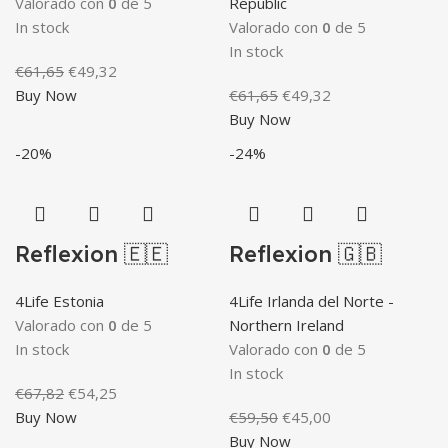
Valorado con
0
de 5
Republic
In stock
Valorado con
0
de 5
In stock
El
El
€
61,65
€
49,32
precio
precio
El
El
Buy Now
€
61,65
€
49,32
original
actual
precio
precio
Buy Now
era:
es:
original
actual
-20%
-24%
€61,65.
€49,32.
era:
es:
€61,65.
€49,32.
Reflexion 🇪🇪
Reflexion 🇬🇧
4Life Estonia
4Life Irlanda del Norte -
Valorado con
0
de 5
Northern Ireland
In stock
Valorado con
0
de 5
In stock
El
El
€
67,82
€
54,25
precio
precio
El
El
Buy Now
€
59,50
€
45,00
original
actual
precio
precio
Buy Now