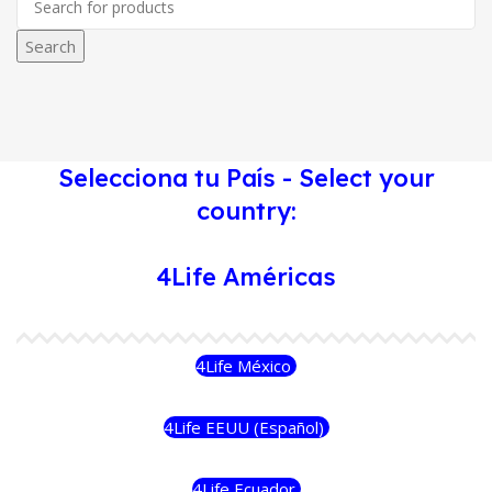
Search
Selecciona tu País - Select your
country:
4Life Américas
4Life México
4Life EEUU (Español)
4Life Ecuador