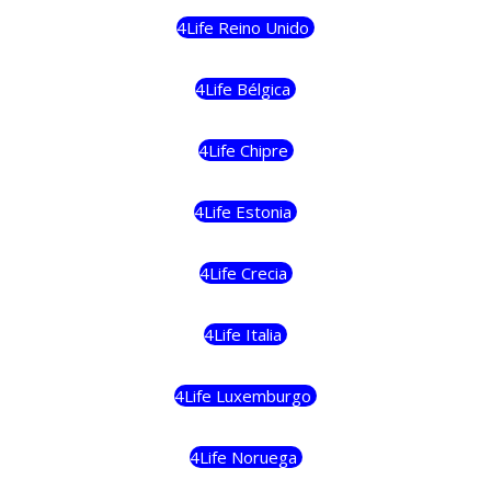
4Life Reino Unido
4Life Bélgica
4Life Chipre
4Life Estonia
4Life Crecia
4Life Italia
4Life Luxemburgo
4Life Noruega