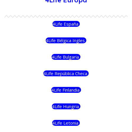
4Life Europa
4Life España
4Life Bélgica Ingles
4Life Bulgaria
4Life República Checa
4Life Finlandia
4Life Hungria
4Life Letonia