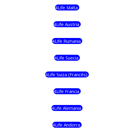
4Life Malta
4Life Austria
4Life Rumania
4Life Suecia
4Life Suiza (Francés)
4Life Francia
4Life Alemania
4Life Andorra