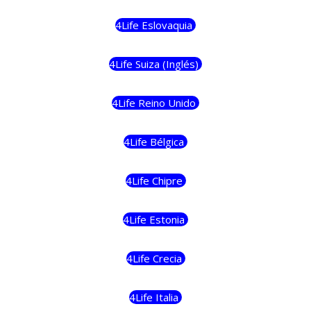
4Life Eslovaquia
4Life Suiza (Inglés)
4Life Reino Unido
4Life Bélgica
4Life Chipre
4Life Estonia
4Life Crecia
4Life Italia