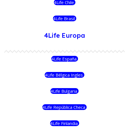
4Life Chile
4Life Brasil
4Life Europa
4Life España
4Life Bélgica Ingles
4Life Bulgaria
4Life República Checa
4Life Finlandia