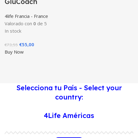
GluCoach
4life Francia - France
Valorado con
0
de 5
In stock
El
El
€
55,00
€
73,55
precio
precio
Buy Now
original
actual
era:
es:
€73,55.
€55,00.
Selecciona tu País - Select your
country:
4Life Américas