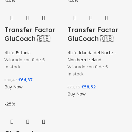
-20%
-20%
Transfer Factor
Transfer Factor
GluCoach 🇪🇪
GluCoach 🇬🇧
4Life Estonia
4Life Irlanda del Norte -
Valorado con
0
de 5
Northern Ireland
In stock
Valorado con
0
de 5
In stock
El
El
€
64,37
€
80,47
precio
precio
El
El
Buy Now
€
58,52
€
73,15
original
actual
precio
precio
Buy Now
era:
es:
original
actual
-25%
€80,47.
€64,37.
era:
es:
€73,15.
€58,52.