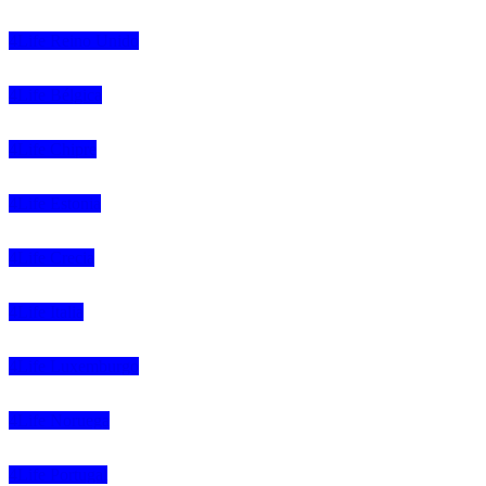
4Life Reino Unido
4Life Bélgica
4Life Chipre
4Life Estonia
4Life Crecia
4Life Italia
4Life Luxemburgo
4Life Noruega
4Life Portugal