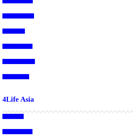
4Life Kazajstán
4Life Kirguistán
4Life Rusia
4Life Mongolia
4Life Bielorrusia
4Life Ucrania
4Life Asia
4Life India
4Life Indonesia