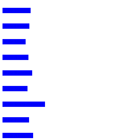
4Life Hungria
4Life Letonia
4Life Malta
4Life Austria
4Life Rumania
4Life Suecia
4Life Suiza (Francés)
4Life Francia
4Life Alemania