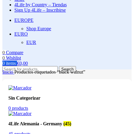
4Life by Country – Tiendas
Sign Up 4Life – Inscribirse
EUROPE
Shop Europe
EURO
EUR
0
Compare
0
Wishlist
0
items
€
0,00
Search
Inicio
Productos etiquetados “black walnut”
Sin Categorizar
0 products
4Life Alemania - Germany
(45)
45 products