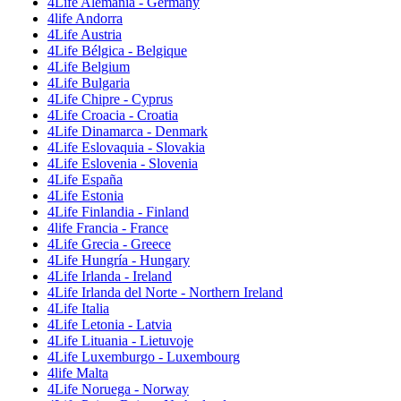
4Life Alemania - Germany
4life Andorra
4Life Austria
4Life Bélgica - Belgique
4Life Belgium
4Life Bulgaria
4Life Chipre - Cyprus
4Life Croacia - Croatia
4Life Dinamarca - Denmark
4Life Eslovaquia - Slovakia
4Life Eslovenia - Slovenia
4Life España
4Life Estonia
4Life Finlandia - Finland
4life Francia - France
4Life Grecia - Greece
4Life Hungría - Hungary
4Life Irlanda - Ireland
4Life Irlanda del Norte - Northern Ireland
4Life Italia
4Life Letonia - Latvia
4Life Lituania - Lietuvoje
4Life Luxemburgo - Luxembourg
4life Malta
4Life Noruega - Norway