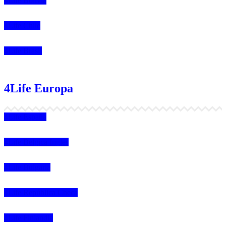
4Life Bolivia
4Life Chile
4Life Brasil
4Life Europa
4Life España
4Life Bélgica Ingles
4Life Bulgaria
4Life República Checa
4Life Finlandia