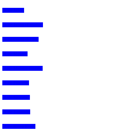
4Life Japón
4Life Japón (Español)
4Life Corea del Sur
4Life Malasia
4Life Malasia (Inglés)
4Life Filipinas
4Life Singapur
4Life Tailandia
4Life Hong Kong