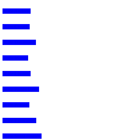
4Life Andorra
4Life Croacia
4Life Dinamarca
4Life Irlanda
4Life Lituania
4Life Paises Bajos
4Life Polonia
4Life Eslovaquia
4Life Suiza (Inglés)