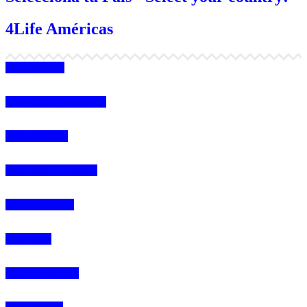
4Life Américas
4Life México
4Life EEUU (Español)
4Life Ecuador
4Life EEUU (Inglés)
4Life Colombia
4Life Perú
4Life Costa Rica