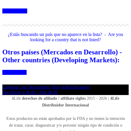
4Life Taiwán
¿Estás buscando un país que no aparece en la lista? - Are you
looking for a country that is not listed?
Otros países (Mercados en Desarrollo) -
Other countries (Developing Markets):
No Enlistado
Comprar con Descuentos / Buy with Discounts
Inscribirse a 4Life / Join 4Life
4Life
derechos de afiliado / affiliate rights
2015 - 2026 |
4Life
Distribuidor Internacional
Estos productos no están aprobados por la FDA y no tienen la intención
de tratar, curar, diagnosticar y/o prevenir ningún tipo de condición o