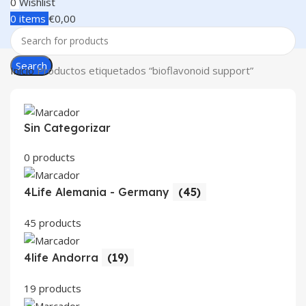
0
Wishlist
0
items
€
0,00
Search
Inicio
Productos etiquetados “bioflavonoid support”
Sin Categorizar
0 products
4Life Alemania - Germany
(45)
45 products
4life Andorra
(19)
19 products