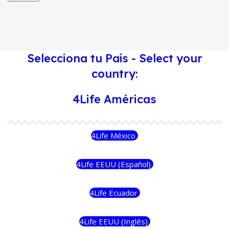
Selecciona tu País - Select your
country:
4Life Américas
4Life México
4Life EEUU (Español)
4Life Ecuador
4Life EEUU (Inglés)