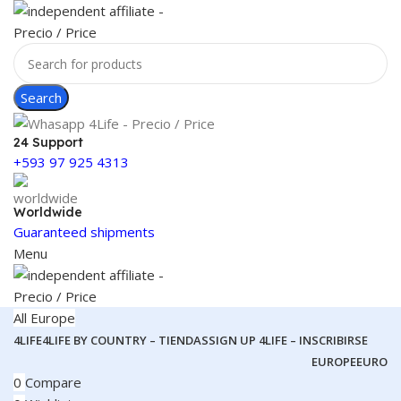
Search
24 Support
+593 97 925 4313
Worldwide
Guaranteed shipments
Menu
All Europe
4LIFE
4LIFE BY COUNTRY – TIENDAS
SIGN UP 4LIFE – INSCRIBIRSE
EUROPE
EURO
0
Compare