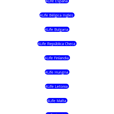
4Life España
4Life Bélgica Ingles
4Life Bulgaria
4Life República Checa
4Life Finlandia
4Life Hungria
4Life Letonia
4Life Malta