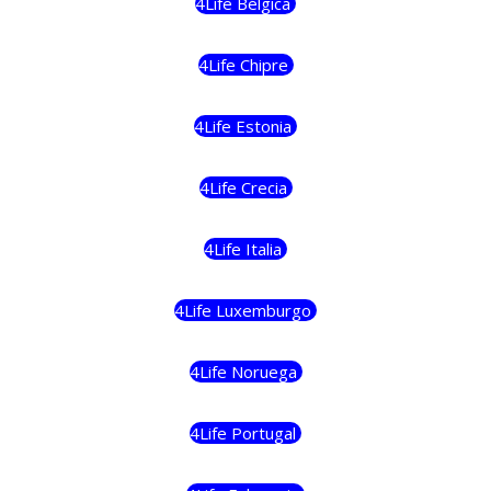
4Life Bélgica
4Life Chipre
4Life Estonia
4Life Crecia
4Life Italia
4Life Luxemburgo
4Life Noruega
4Life Portugal