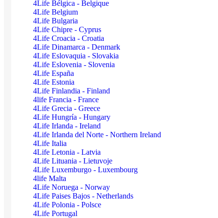
4Life Bélgica - Belgique
4Life Belgium
4Life Bulgaria
4Life Chipre - Cyprus
4Life Croacia - Croatia
4Life Dinamarca - Denmark
4Life Eslovaquia - Slovakia
4Life Eslovenia - Slovenia
4Life España
4Life Estonia
4Life Finlandia - Finland
4life Francia - France
4Life Grecia - Greece
4Life Hungría - Hungary
4Life Irlanda - Ireland
4Life Irlanda del Norte - Northern Ireland
4Life Italia
4Life Letonia - Latvia
4Life Lituania - Lietuvoje
4Life Luxemburgo - Luxembourg
4life Malta
4Life Noruega - Norway
4Life Paises Bajos - Netherlands
4Life Polonia - Polsce
4Life Portugal