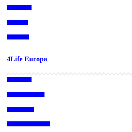
4Life Bolivia
4Life Chile
4Life Brasil
4Life Europa
4Life España
4Life Bélgica Ingles
4Life Bulgaria
4Life República Checa