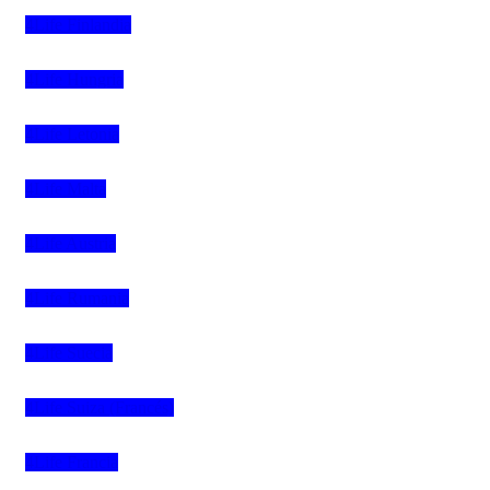
4Life Finlandia
4Life Hungria
4Life Letonia
4Life Malta
4Life Austria
4Life Rumania
4Life Suecia
4Life Suiza (Francés)
4Life Francia