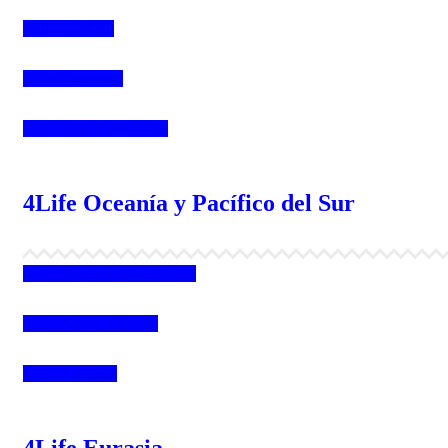
4Life Portugal
4Life Eslovenia
4Life Irlanda del Norte
4Life Oceanía y Pacífico del Sur
4Life Papúa Nueva Guinea
4Life Nueva Zelanda
4Life Australia
4Life Eurasia