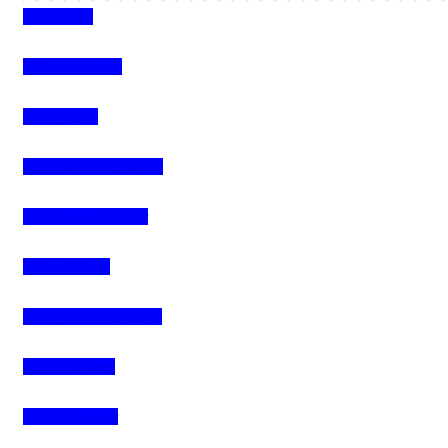
4Life India
4Life Indonesia
4Life Japón
4Life Japón (Español)
4Life Corea del Sur
4Life Malasia
4Life Malasia (Inglés)
4Life Filipinas
4Life Singapur