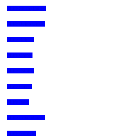
4Life Suiza (Inglés)
4Life Reino Unido
4Life Bélgica
4Life Chipre
4Life Estonia
4Life Crecia
4Life Italia
4Life Luxemburgo
4Life Noruega