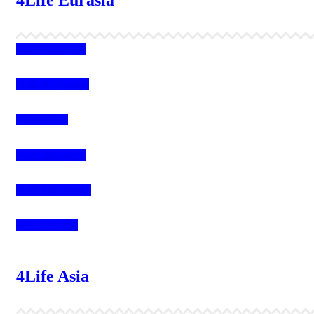
4Life Kazajstán
4Life Kirguistán
4Life Rusia
4Life Mongolia
4Life Bielorrusia
4Life Ucrania
4Life Asia