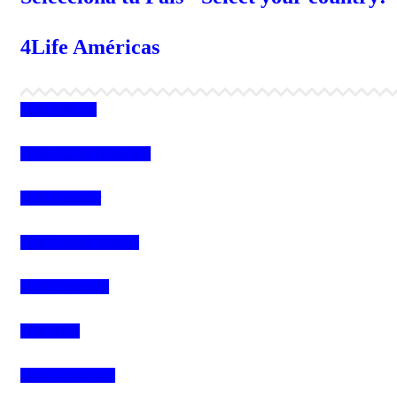
4Life Américas
4Life México
4Life EEUU (Español)
4Life Ecuador
4Life EEUU (Inglés)
4Life Colombia
4Life Perú
4Life Costa Rica