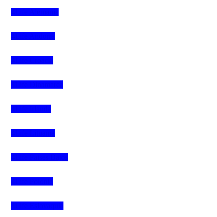
4Life Alemania
4Life Andorra
4Life Croacia
4Life Dinamarca
4Life Irlanda
4Life Lituania
4Life Paises Bajos
4Life Polonia
4Life Eslovaquia