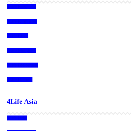
4Life Kazajstán
4Life Kirguistán
4Life Rusia
4Life Mongolia
4Life Bielorrusia
4Life Ucrania
4Life Asia
4Life India