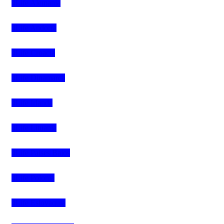
4Life Alemania
4Life Andorra
4Life Croacia
4Life Dinamarca
4Life Irlanda
4Life Lituania
4Life Paises Bajos
4Life Polonia
4Life Eslovaquia