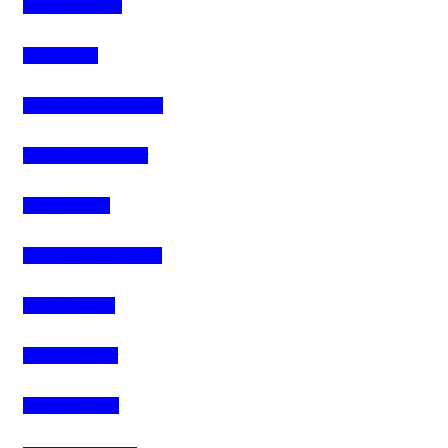
4Life Indonesia
4Life Japón
4Life Japón (Español)
4Life Corea del Sur
4Life Malasia
4Life Malasia (Inglés)
4Life Filipinas
4Life Singapur
4Life Tailandia