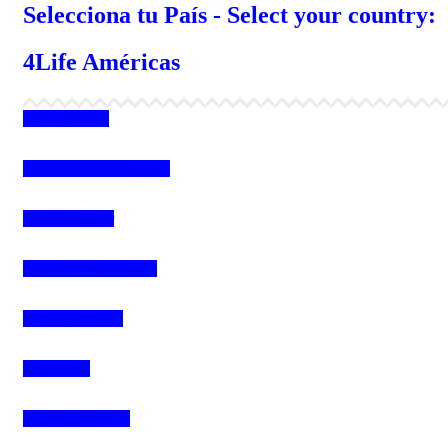
Selecciona tu País - Select your country:
4Life Américas
4Life México
4Life EEUU (Español)
4Life Ecuador
4Life EEUU (Inglés)
4Life Colombia
4Life Perú
4Life Costa Rica