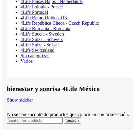
4Life Paises Bajos - Netherlands
4Life Polonia - Polsce
4Life Portugal
4Life Reino Unido - UK
4Life República Checa - Czech Republic
4Life Rumania - Romania
4Life Suecia - Sweden
4Life Suiza - Schweiz
4Life Suiza - Suisse
4Life Switzerland
Sin categorizar
Varios
bienestar y sonrisa 4Life México
Show sidebar
No se han encontrado productos que coincidan con tu selección.
Search