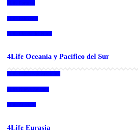
4Life Portugal
4Life Eslovenia
4Life Irlanda del Norte
4Life Oceanía y Pacífico del Sur
4Life Papúa Nueva Guinea
4Life Nueva Zelanda
4Life Australia
4Life Eurasia