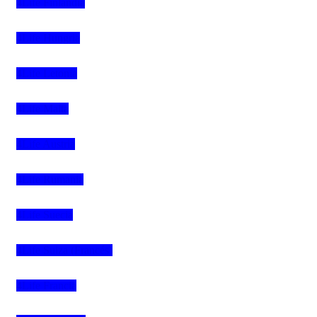
4Life Finlandia
4Life Hungria
4Life Letonia
4Life Malta
4Life Austria
4Life Rumania
4Life Suecia
4Life Suiza (Francés)
4Life Francia