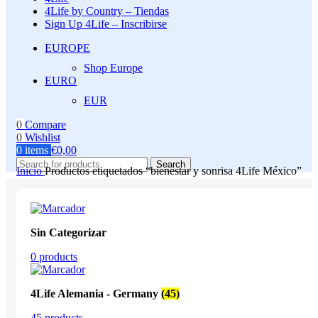
4Life by Country – Tiendas
Sign Up 4Life – Inscribirse
EUROPE
Shop Europe
EURO
EUR
0
Compare
0
Wishlist
0
items
€
0,00
Search
Inicio
Productos etiquetados “bienestar y sonrisa 4Life México”
Sin Categorizar
0 products
4Life Alemania - Germany
(45)
45 products