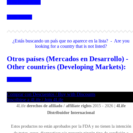
4Life Hong Kong
4Life Taiwán
¿Estás buscando un país que no aparece en la lista? - Are you
looking for a country that is not listed?
Otros países (Mercados en Desarrollo) -
Other countries (Developing Markets):
No Enlistado
Comprar con Descuentos / Buy with Discounts
Inscribirse a 4Life / Join 4Life
4Life
derechos de afiliado / affiliate rights
2015 - 2026 |
4Life
Distribuidor Internacional
Estos productos no están aprobados por la FDA y no tienen la intención
de tratar, curar, diagnosticar y/o prevenir ningún tipo de condición o