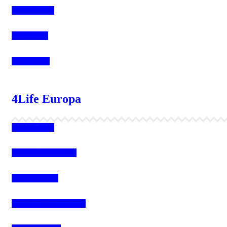
4Life Bolivia
4Life Chile
4Life Brasil
4Life Europa
4Life España
4Life Bélgica Ingles
4Life Bulgaria
4Life República Checa