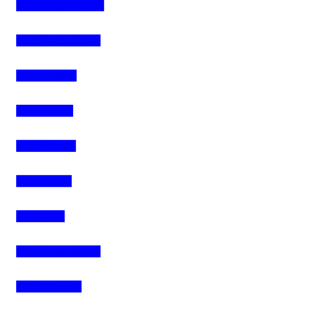
4Life Suiza (Inglés)
4Life Reino Unido
4Life Bélgica
4Life Chipre
4Life Estonia
4Life Crecia
4Life Italia
4Life Luxemburgo
4Life Noruega