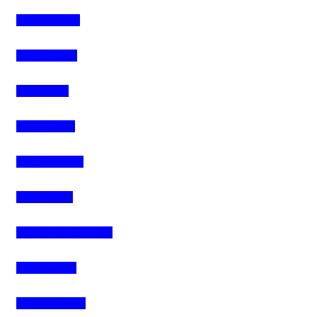
4Life Hungria
4Life Letonia
4Life Malta
4Life Austria
4Life Rumania
4Life Suecia
4Life Suiza (Francés)
4Life Francia
4Life Alemania