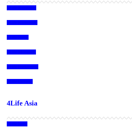
4Life Kazajstán
4Life Kirguistán
4Life Rusia
4Life Mongolia
4Life Bielorrusia
4Life Ucrania
4Life Asia
4Life India