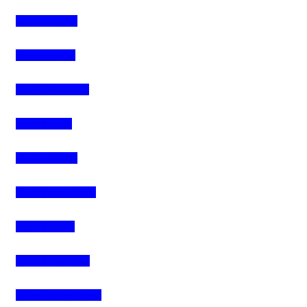
4Life Andorra
4Life Croacia
4Life Dinamarca
4Life Irlanda
4Life Lituania
4Life Paises Bajos
4Life Polonia
4Life Eslovaquia
4Life Suiza (Inglés)