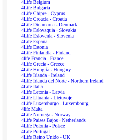
4Life Belgium
4Life Bulgaria
4Life Chipre - Cyprus
4Life Croacia - Croatia
4Life Dinamarca - Denmark
4Life Eslovaquia - Slovakia
4Life Eslovenia - Slovenia
4Life España
4Life Estonia
4Life Finlandia - Finland
4life Francia - France
4Life Grecia - Greece
4Life Hungría - Hungary
4Life Irlanda - Ireland
4Life Irlanda del Norte - Northern Ireland
4Life Italia
4Life Letonia - Latvia
4Life Lituania - Lietuvoje
4Life Luxemburgo - Luxembourg
4life Malta
4Life Noruega - Norway
4Life Paises Bajos - Netherlands
4Life Polonia - Polsce
4Life Portugal
4Life Reino Unido - UK