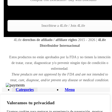
Inscribirse a 4Life / Join 4Life
4Life
derechos de afiliado / affiliate rights
2015 - 2026 |
4Life
Distribuidor Internacional
Estos productos no están aprobados por la FDA y no tienen la intención
de tratar, curar, diagnosticar y/o prevenir ningún tipo de condición o
enfermedad.
These products are not approved by the FDA and are not intended to
treat, cure, diagnose, and/or prevent any disease or medical condition.
Categories
Menu
Shopping cart
Valoramos tu privacidad
Close
Filters
Usamos cookies para mejorar tu experiencia de navegación, mostrar