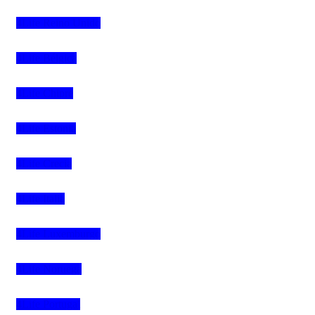
4Life Reino Unido
4Life Bélgica
4Life Chipre
4Life Estonia
4Life Crecia
4Life Italia
4Life Luxemburgo
4Life Noruega
4Life Portugal