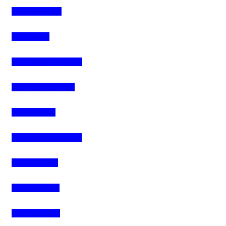
4Life Indonesia
4Life Japón
4Life Japón (Español)
4Life Corea del Sur
4Life Malasia
4Life Malasia (Inglés)
4Life Filipinas
4Life Singapur
4Life Tailandia