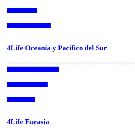
4Life Eslovenia
4Life Irlanda del Norte
4Life Oceanía y Pacífico del Sur
4Life Papúa Nueva Guinea
4Life Nueva Zelanda
4Life Australia
4Life Eurasia