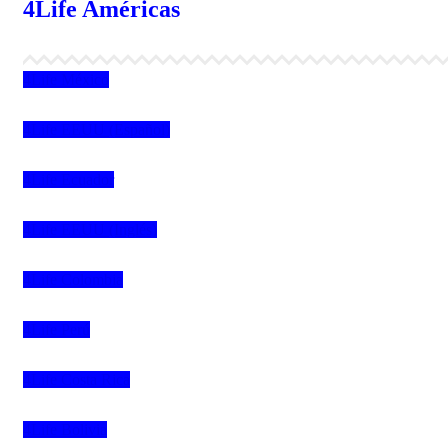
4Life Américas
4Life México
4Life EEUU (Español)
4Life Ecuador
4Life EEUU (Inglés)
4Life Colombia
4Life Perú
4Life Costa Rica
4Life Bolivia