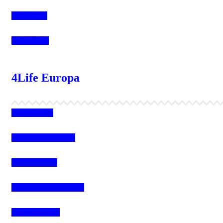
4Life Chile
4Life Brasil
4Life Europa
4Life España
4Life Bélgica Ingles
4Life Bulgaria
4Life República Checa
4Life Finlandia