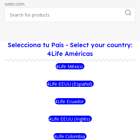
selección.
Selecciona tu País - Select your country:
4Life Américas
4Life México
4Life EEUU (Español)
4Life Ecuador
4Life EEUU (Inglés)
4Life Colombia