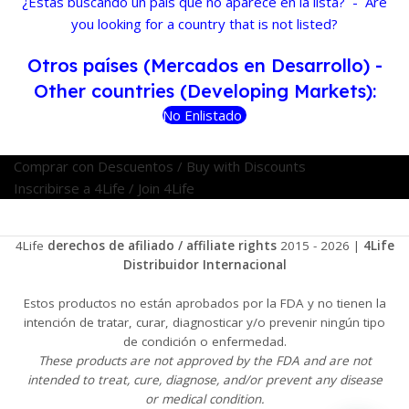
¿Estás buscando un país que no aparece en la lista? - Are
you looking for a country that is not listed?
Otros países (Mercados en Desarrollo) -
Other countries (Developing Markets):
No Enlistado
Comprar con Descuentos / Buy with Discounts
Inscribirse a 4Life / Join 4Life
4Life
derechos de afiliado / affiliate rights
2015 - 2026 |
4Life
Distribuidor Internacional
Estos productos no están aprobados por la FDA y no tienen la
intención de tratar, curar, diagnosticar y/o prevenir ningún tipo
de condición o enfermedad.
These products are not approved by the FDA and are not
intended to treat, cure, diagnose, and/or prevent any disease
or medical condition.