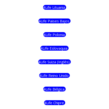
4Life Lituania
4Life Paises Bajos
4Life Polonia
4Life Eslovaquia
4Life Suiza (Inglés)
4Life Reino Unido
4Life Bélgica
4Life Chipre