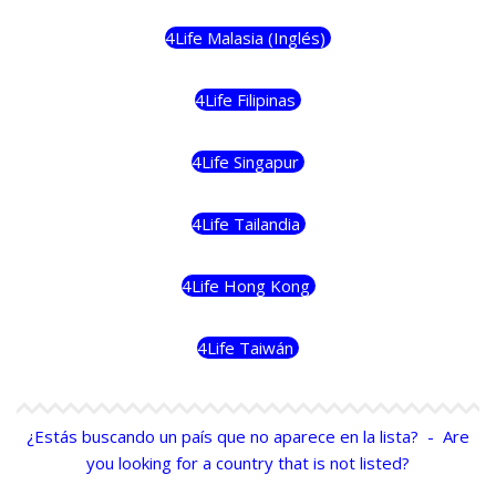
4Life Malasia (Inglés)
4Life Filipinas
4Life Singapur
4Life Tailandia
4Life Hong Kong
4Life Taiwán
¿Estás buscando un país que no aparece en la lista? - Are
you looking for a country that is not listed?