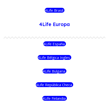
4Life Brasil
4Life Europa
4Life España
4Life Bélgica Ingles
4Life Bulgaria
4Life República Checa
4Life Finlandia