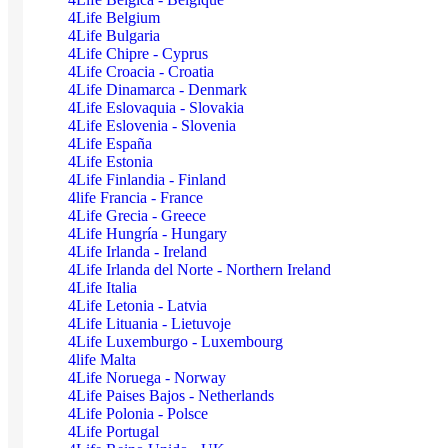
4Life Belgium
4Life Bulgaria
4Life Chipre - Cyprus
4Life Croacia - Croatia
4Life Dinamarca - Denmark
4Life Eslovaquia - Slovakia
4Life Eslovenia - Slovenia
4Life España
4Life Estonia
4Life Finlandia - Finland
4life Francia - France
4Life Grecia - Greece
4Life Hungría - Hungary
4Life Irlanda - Ireland
4Life Irlanda del Norte - Northern Ireland
4Life Italia
4Life Letonia - Latvia
4Life Lituania - Lietuvoje
4Life Luxemburgo - Luxembourg
4life Malta
4Life Noruega - Norway
4Life Paises Bajos - Netherlands
4Life Polonia - Polsce
4Life Portugal