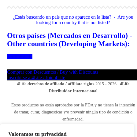
¿Estás buscando un país que no aparece en la lista? - Are you
looking for a country that is not listed?
Otros países (Mercados en Desarrollo) -
Other countries (Developing Markets):
No Enlistado
Comprar con Descuentos / Buy with Discounts
Inscribirse a 4Life / Join 4Life
4Life
derechos de afiliado / affiliate rights
2015 - 2026 |
4Life
Distribuidor Internacional
Estos productos no están aprobados por la FDA y no tienen la intención
de tratar, curar, diagnosticar y/o prevenir ningún tipo de condición o
enfermedad.
These products are not approved by the FDA and are not intended to
treat, cure, diagnose, and/or prevent any disease or medical condition.
Valoramos tu privacidad