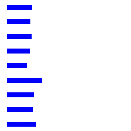
4Life Bélgica
4Life Chipre
4Life Estonia
4Life Crecia
4Life Italia
4Life Luxemburgo
4Life Noruega
4Life Portugal
4Life Eslovenia