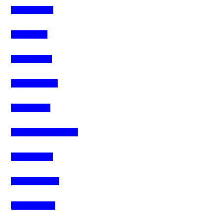
4Life Letonia
4Life Malta
4Life Austria
4Life Rumania
4Life Suecia
4Life Suiza (Francés)
4Life Francia
4Life Alemania
4Life Andorra