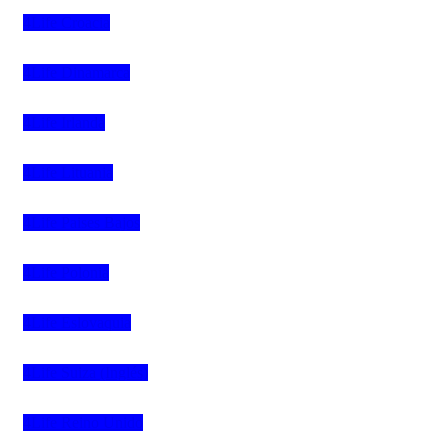
4Life Croacia
4Life Dinamarca
4Life Irlanda
4Life Lituania
4Life Paises Bajos
4Life Polonia
4Life Eslovaquia
4Life Suiza (Inglés)
4Life Reino Unido