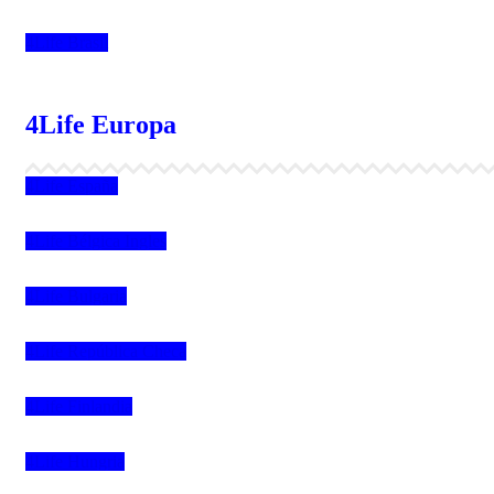
4Life Brasil
4Life Europa
4Life España
4Life Bélgica Ingles
4Life Bulgaria
4Life República Checa
4Life Finlandia
4Life Hungria