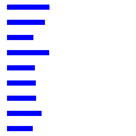
4Life Japón (Español)
4Life Corea del Sur
4Life Malasia
4Life Malasia (Inglés)
4Life Filipinas
4Life Singapur
4Life Tailandia
4Life Hong Kong
4Life Taiwán