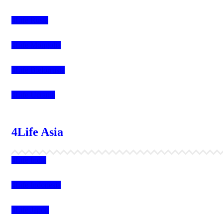
4Life Rusia
4Life Mongolia
4Life Bielorrusia
4Life Ucrania
4Life Asia
4Life India
4Life Indonesia
4Life Japón