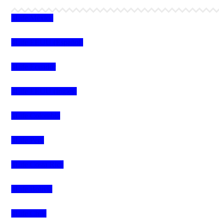
4Life México
4Life EEUU (Español)
4Life Ecuador
4Life EEUU (Inglés)
4Life Colombia
4Life Perú
4Life Costa Rica
4Life Bolivia
4Life Chile