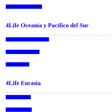
4Life Irlanda del Norte
4Life Oceanía y Pacífico del Sur
4Life Papúa Nueva Guinea
4Life Nueva Zelanda
4Life Australia
4Life Eurasia
4Life Kazajstán
4Life Kirguistán