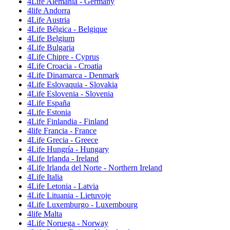
4Life Alemania - Germany
4life Andorra
4Life Austria
4Life Bélgica - Belgique
4Life Belgium
4Life Bulgaria
4Life Chipre - Cyprus
4Life Croacia - Croatia
4Life Dinamarca - Denmark
4Life Eslovaquia - Slovakia
4Life Eslovenia - Slovenia
4Life España
4Life Estonia
4Life Finlandia - Finland
4life Francia - France
4Life Grecia - Greece
4Life Hungría - Hungary
4Life Irlanda - Ireland
4Life Irlanda del Norte - Northern Ireland
4Life Italia
4Life Letonia - Latvia
4Life Lituania - Lietuvoje
4Life Luxemburgo - Luxembourg
4life Malta
4Life Noruega - Norway