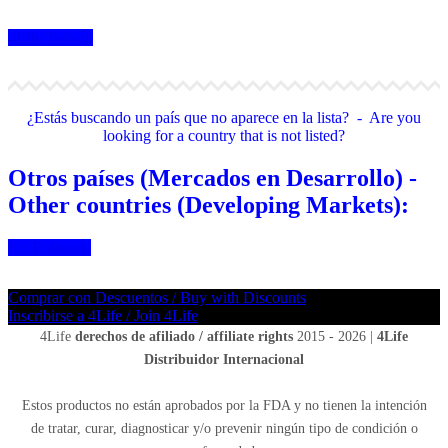
4Life Taiwán
¿Estás buscando un país que no aparece en la lista? - Are you
looking for a country that is not listed?
Otros países (Mercados en Desarrollo) -
Other countries (Developing Markets):
No Enlistado
Comprar con Descuentos / Buy with Discounts
Inscribirse a 4Life / Join 4Life
4Life
derechos de afiliado / affiliate rights
2015 - 2026 |
4Life
Distribuidor Internacional
Estos productos no están aprobados por la FDA y no tienen la intención
de tratar, curar, diagnosticar y/o prevenir ningún tipo de condición o