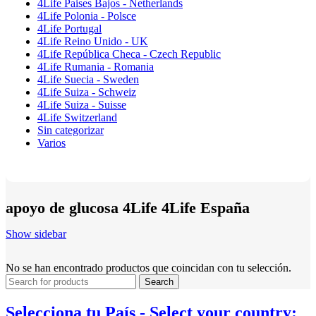
4Life Paises Bajos - Netherlands
4Life Polonia - Polsce
4Life Portugal
4Life Reino Unido - UK
4Life República Checa - Czech Republic
4Life Rumania - Romania
4Life Suecia - Sweden
4Life Suiza - Schweiz
4Life Suiza - Suisse
4Life Switzerland
Sin categorizar
Varios
apoyo de glucosa 4Life 4Life España
Show sidebar
No se han encontrado productos que coincidan con tu selección.
Search
Selecciona tu País - Select your country: