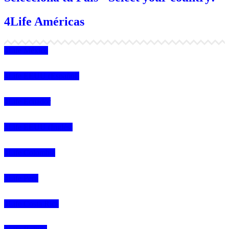
4Life Américas
4Life México
4Life EEUU (Español)
4Life Ecuador
4Life EEUU (Inglés)
4Life Colombia
4Life Perú
4Life Costa Rica