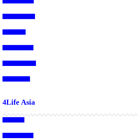
4Life Kazajstán
4Life Kirguistán
4Life Rusia
4Life Mongolia
4Life Bielorrusia
4Life Ucrania
4Life Asia
4Life India
4Life Indonesia