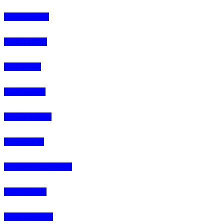
4Life Hungria
4Life Letonia
4Life Malta
4Life Austria
4Life Rumania
4Life Suecia
4Life Suiza (Francés)
4Life Francia
4Life Alemania