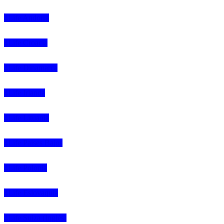
4Life Andorra
4Life Croacia
4Life Dinamarca
4Life Irlanda
4Life Lituania
4Life Paises Bajos
4Life Polonia
4Life Eslovaquia
4Life Suiza (Inglés)