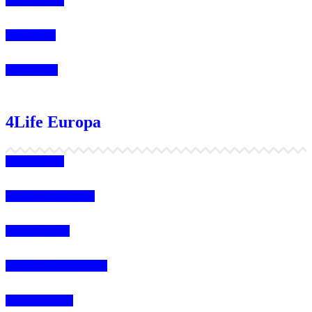
4Life Bolivia
4Life Chile
4Life Brasil
4Life Europa
4Life España
4Life Bélgica Ingles
4Life Bulgaria
4Life República Checa
4Life Finlandia