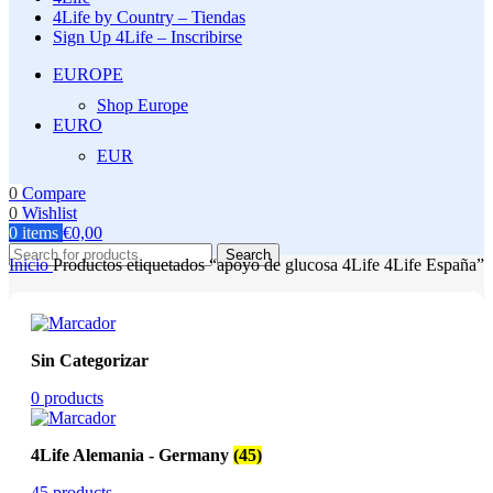
4Life by Country – Tiendas
Sign Up 4Life – Inscribirse
EUROPE
Shop Europe
EURO
EUR
0
Compare
0
Wishlist
0
items
€
0,00
Search
Inicio
Productos etiquetados “apoyo de glucosa 4Life 4Life España”
Sin Categorizar
0 products
4Life Alemania - Germany
(45)
45 products