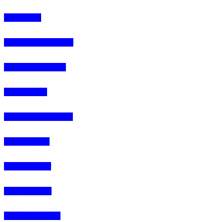
4Life Japón
4Life Japón (Español)
4Life Corea del Sur
4Life Malasia
4Life Malasia (Inglés)
4Life Filipinas
4Life Singapur
4Life Tailandia
4Life Hong Kong