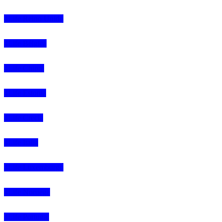
4Life Reino Unido
4Life Bélgica
4Life Chipre
4Life Estonia
4Life Crecia
4Life Italia
4Life Luxemburgo
4Life Noruega
4Life Portugal